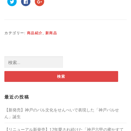
ク
F
ク
リ
a
リ
ッ
c
ッ
ク
e
ク
し
b
し
て
o
て
T
o
G
w
k
o
i
で
o
t
共
g
カテゴリー:
商品紹介
,
新商品
t
有
l
e
す
e
r
る
+
で
に
で
共
は
共
有
ク
有
(
リ
(
検索:
新
ッ
新
し
ク
し
い
し
い
ウ
て
ウ
ィ
く
ィ
ン
だ
ン
ド
さ
ド
ウ
い
ウ
で
(
で
開
新
開
き
し
き
最近の投稿
ま
い
ま
す
ウ
す
)
ィ
)
ン
【新発売】神戸のバル文化をせんべいで表現した「神戸バルせ
ド
ウ
ん」誕生
で
開
き
【リニューアル新発売】17年愛され続けた「神戸六甲の蜜かすて
ま