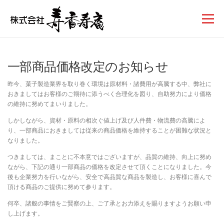
コンテンツへスキップ
メニュー
一部商品価格改定のお知らせ
昨今、菓子製造業界を取り巻く環境は原材料・諸費用が高騰する中、弊社に
おきましてはお客様のご期待に添うべく合理化を図り、自助努力により価格
の維持に努めてまいりました。
しかしながら、資材・原料の相次ぐ値上げ及び人件費・物流費の高騰によ
り、一部商品におきましては従来の商品価格を維持することが困難な状況と
なりました。
つきましては、まことに不本意ではございますが、品質の維持、向上に努め
ながら、下記の通り一部商品の価格を改定させて頂くことになりました。今
後も企業努力を行いながら、安全で高品質な商品を製造し、お客様に喜んで
頂ける商品のご提供に努めて参ります。
何卒、諸般の事情をご賢察の上、ご了承とお力添えを賜りますようお願い申
し上げます。