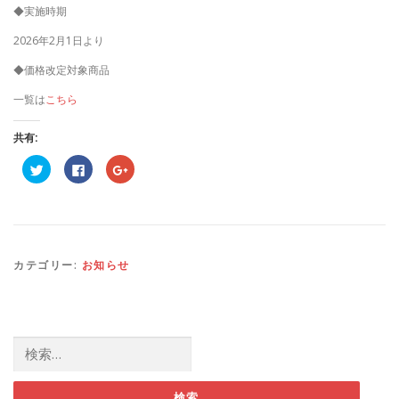
◆実施時期
2026年2月1日より
◆価格改定対象商品
一覧は
こちら
共有:
ク
F
ク
リ
a
リ
ッ
c
ッ
ク
e
ク
し
b
し
て
o
て
T
o
G
w
k
o
i
で
o
t
共
g
カテゴリー:
お知らせ
t
有
l
e
す
e
r
る
+
で
に
で
共
は
共
有
ク
有
(
リ
(
検索:
新
ッ
新
し
ク
し
い
し
い
ウ
て
ウ
ィ
く
ィ