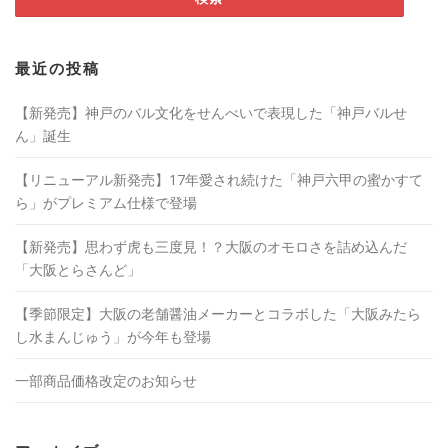
ン
だ
ン
ド
さ
ド
ウ
い
ウ
で
(
で
開
新
開
き
し
き
最近の投稿
ま
い
ま
す
ウ
す
)
ィ
)
ン
【新発売】神戸のバル文化をせんべいで表現した「神戸バルせ
ド
ウ
ん」誕生
で
開
き
【リニューアル新発売】17年愛され続けた「神戸六甲の蜜かすて
ま
す
ら」がプレミアム仕様で登場
)
【新発売】思わず虎も三度見！？大阪のオモロさを詰め込んだ
「大阪とらさんど」
【季節限定】大阪の老舗醤油メーカーとコラボした「大阪みたら
し水まんじゅう」が今年も登場
一部商品価格改定のお知らせ