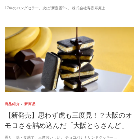
17年のロングセラー、次は“新定番”へ。 株式会社寿香寿庵よ …
商品紹介
/
新商品
【新発売】思わず虎も三度見！？大阪のオ
モロさを詰め込んだ「大阪とらさんど」
香り・味・食感で、三度おいしい。 チョコバナナサンドクッキー …