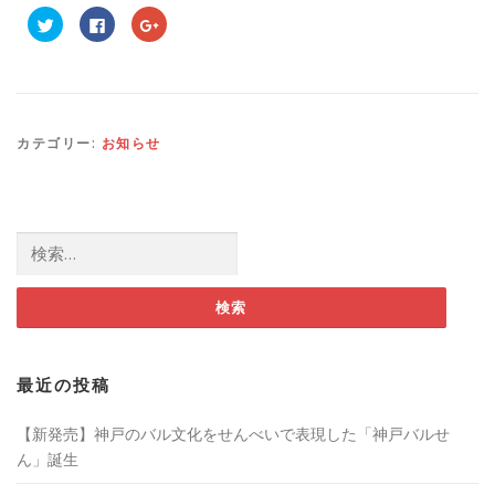
ク
F
ク
リ
a
リ
ッ
c
ッ
ク
e
ク
し
b
し
て
o
て
T
o
G
w
k
o
i
で
o
t
共
g
カテゴリー:
お知らせ
t
有
l
e
す
e
r
る
+
で
に
で
共
は
共
有
ク
有
(
リ
(
検索:
新
ッ
新
し
ク
し
い
し
い
ウ
て
ウ
ィ
く
ィ
ン
だ
ン
ド
さ
ド
ウ
い
ウ
で
(
で
開
新
開
き
し
き
最近の投稿
ま
い
ま
す
ウ
す
)
ィ
)
ン
【新発売】神戸のバル文化をせんべいで表現した「神戸バルせ
ド
ウ
ん」誕生
で
開