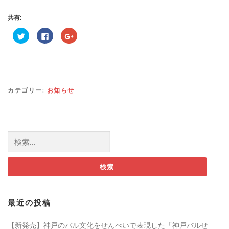
共有:
ク
F
ク
リ
a
リ
ッ
c
ッ
ク
e
ク
し
b
し
て
o
て
T
o
G
w
k
o
i
で
o
t
共
g
カテゴリー:
お知らせ
t
有
l
e
す
e
r
る
+
で
に
で
共
は
共
有
ク
有
(
リ
(
検索:
新
ッ
新
し
ク
し
い
し
い
ウ
て
ウ
ィ
く
ィ
ン
だ
ン
ド
さ
ド
ウ
い
ウ
で
(
で
開
新
開
き
し
き
最近の投稿
ま
い
ま
す
ウ
す
)
ィ
)
ン
【新発売】神戸のバル文化をせんべいで表現した「神戸バルせ